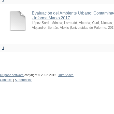
1
Evaluación del Ambiente Urbano: Contaminac
- Informe Marzo 2017
López Sardi, Mónica
;
Larroudé, Victoria
;
Curti, Nicolas
;
Alejandro
;
Beltrán, Alexis
(
Universidad de Palermo
,
201
1
DSpace software
copyright © 2002-2015
DuraSpace
Contacto
|
Sugerencias