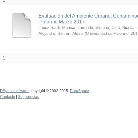
1
Evaluación del Ambiente Urbano: Contaminac
- Informe Marzo 2017
López Sardi, Mónica
;
Larroudé, Victoria
;
Curti, Nicolas
;
Alejandro
;
Beltrán, Alexis
(
Universidad de Palermo
,
201
1
DSpace software
copyright © 2002-2015
DuraSpace
Contacto
|
Sugerencias