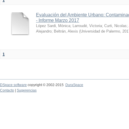
1
Evaluación del Ambiente Urbano: Contaminac
- Informe Marzo 2017
López Sardi, Mónica
;
Larroudé, Victoria
;
Curti, Nicolas
;
Alejandro
;
Beltrán, Alexis
(
Universidad de Palermo
,
201
1
DSpace software
copyright © 2002-2015
DuraSpace
Contacto
|
Sugerencias