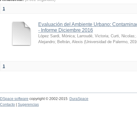
1
Evaluación del Ambiente Urbano: Contaminac
- Informe Diciembre 2016
López Sardi, Mónica
;
Larroudé, Victoria
;
Curti, Nicolas
;
Alejandro
;
Beltrán, Alexis
(
Universidad de Palermo
,
201
1
DSpace software
copyright © 2002-2015
DuraSpace
Contacto
|
Sugerencias