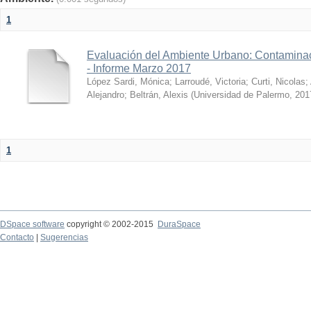
1
Evaluación del Ambiente Urbano: Contaminac
- Informe Marzo 2017
López Sardi, Mónica
;
Larroudé, Victoria
;
Curti, Nicolas
;
Alejandro
;
Beltrán, Alexis
(
Universidad de Palermo
,
201
1
DSpace software
copyright © 2002-2015
DuraSpace
Contacto
|
Sugerencias