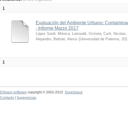
1
Evaluación del Ambiente Urbano: Contaminac
- Informe Marzo 2017
López Sardi, Mónica
;
Larroudé, Victoria
;
Curti, Nicolas
;
Alejandro
;
Beltrán, Alexis
(
Universidad de Palermo
,
201
1
DSpace software
copyright © 2002-2015
DuraSpace
Contacto
|
Sugerencias