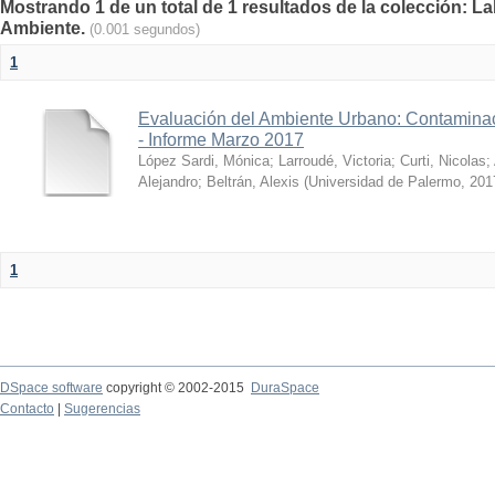
Mostrando 1 de un total de 1 resultados de la colección: La
Ambiente.
(0.001 segundos)
1
Evaluación del Ambiente Urbano: Contaminac
- Informe Marzo 2017
López Sardi, Mónica
;
Larroudé, Victoria
;
Curti, Nicolas
;
Alejandro
;
Beltrán, Alexis
(
Universidad de Palermo
,
201
1
DSpace software
copyright © 2002-2015
DuraSpace
Contacto
|
Sugerencias