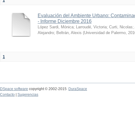
1
Evaluación del Ambiente Urbano: Contaminac
- Informe Diciembre 2016
López Sardi, Mónica
;
Larroudé, Victoria
;
Curti, Nicolas
;
Alejandro
;
Beltrán, Alexis
(
Universidad de Palermo
,
201
1
DSpace software
copyright © 2002-2015
DuraSpace
Contacto
|
Sugerencias