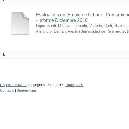
1
Evaluación del Ambiente Urbano: Contaminac
- Informe Diciembre 2016
López Sardi, Mónica
;
Larroudé, Victoria
;
Curti, Nicolas
;
Alejandro
;
Beltrán, Alexis
(
Universidad de Palermo
,
201
1
DSpace software
copyright © 2002-2015
DuraSpace
Contacto
|
Sugerencias