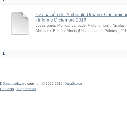
1
Evaluación del Ambiente Urbano: Contaminac
- Informe Diciembre 2016
López Sardi, Mónica
;
Larroudé, Victoria
;
Curti, Nicolas
;
Alejandro
;
Beltrán, Alexis
(
Universidad de Palermo
,
201
1
DSpace software
copyright © 2002-2015
DuraSpace
Contacto
|
Sugerencias