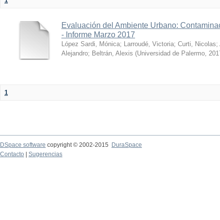
1
Evaluación del Ambiente Urbano: Contaminac
- Informe Marzo 2017
López Sardi, Mónica
;
Larroudé, Victoria
;
Curti, Nicolas
;
Alejandro
;
Beltrán, Alexis
(
Universidad de Palermo
,
201
1
DSpace software
copyright © 2002-2015
DuraSpace
Contacto
|
Sugerencias