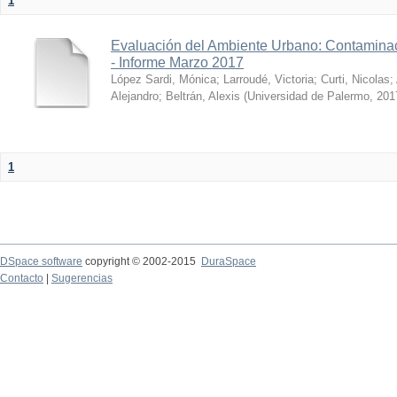
1
Evaluación del Ambiente Urbano: Contaminac
- Informe Marzo 2017
López Sardi, Mónica
;
Larroudé, Victoria
;
Curti, Nicolas
;
Alejandro
;
Beltrán, Alexis
(
Universidad de Palermo
,
201
1
DSpace software
copyright © 2002-2015
DuraSpace
Contacto
|
Sugerencias