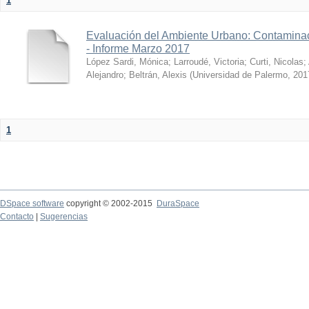
1
Evaluación del Ambiente Urbano: Contaminac
- Informe Marzo 2017
López Sardi, Mónica
;
Larroudé, Victoria
;
Curti, Nicolas
;
Alejandro
;
Beltrán, Alexis
(
Universidad de Palermo
,
201
1
DSpace software
copyright © 2002-2015
DuraSpace
Contacto
|
Sugerencias