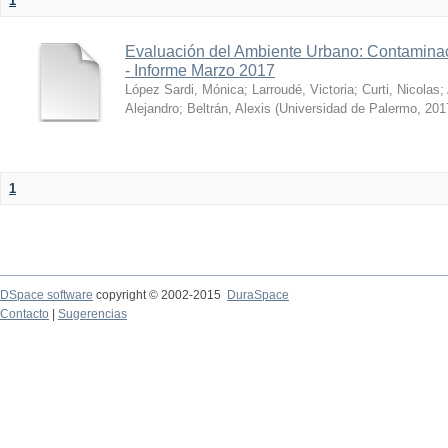
1
Evaluación del Ambiente Urbano: Contaminac
- Informe Marzo 2017
López Sardi, Mónica
;
Larroudé, Victoria
;
Curti, Nicolas
;
Alejandro
;
Beltrán, Alexis
(
Universidad de Palermo
,
201
1
DSpace software
copyright © 2002-2015
DuraSpace
Contacto
|
Sugerencias