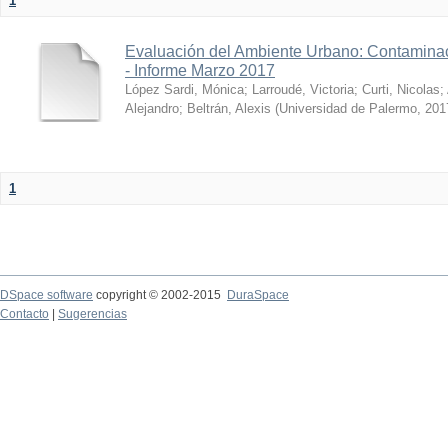
1
Evaluación del Ambiente Urbano: Contaminac
- Informe Marzo 2017
López Sardi, Mónica
;
Larroudé, Victoria
;
Curti, Nicolas
;
Alejandro
;
Beltrán, Alexis
(
Universidad de Palermo
,
201
1
DSpace software
copyright © 2002-2015
DuraSpace
Contacto
|
Sugerencias