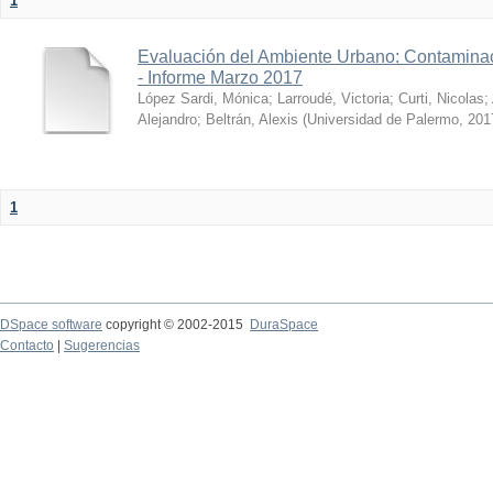
1
Evaluación del Ambiente Urbano: Contaminac
- Informe Marzo 2017
López Sardi, Mónica
;
Larroudé, Victoria
;
Curti, Nicolas
;
Alejandro
;
Beltrán, Alexis
(
Universidad de Palermo
,
201
1
DSpace software
copyright © 2002-2015
DuraSpace
Contacto
|
Sugerencias