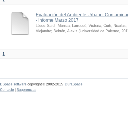
1
Evaluación del Ambiente Urbano: Contaminac
- Informe Marzo 2017
López Sardi, Mónica
;
Larroudé, Victoria
;
Curti, Nicolas
;
Alejandro
;
Beltrán, Alexis
(
Universidad de Palermo
,
201
1
DSpace software
copyright © 2002-2015
DuraSpace
Contacto
|
Sugerencias