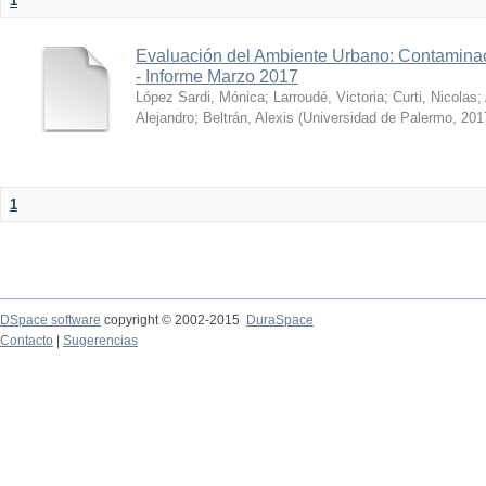
1
Evaluación del Ambiente Urbano: Contaminac
- Informe Marzo 2017
López Sardi, Mónica
;
Larroudé, Victoria
;
Curti, Nicolas
;
Alejandro
;
Beltrán, Alexis
(
Universidad de Palermo
,
201
1
DSpace software
copyright © 2002-2015
DuraSpace
Contacto
|
Sugerencias