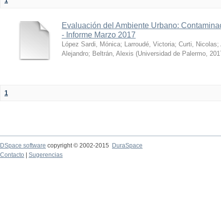
1
Evaluación del Ambiente Urbano: Contaminac
- Informe Marzo 2017
López Sardi, Mónica
;
Larroudé, Victoria
;
Curti, Nicolas
;
Alejandro
;
Beltrán, Alexis
(
Universidad de Palermo
,
201
1
DSpace software
copyright © 2002-2015
DuraSpace
Contacto
|
Sugerencias