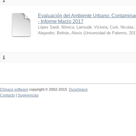
1
Evaluación del Ambiente Urbano: Contaminac
- Informe Marzo 2017
López Sardi, Mónica
;
Larroudé, Victoria
;
Curti, Nicolas
;
Alejandro
;
Beltrán, Alexis
(
Universidad de Palermo
,
201
1
DSpace software
copyright © 2002-2015
DuraSpace
Contacto
|
Sugerencias