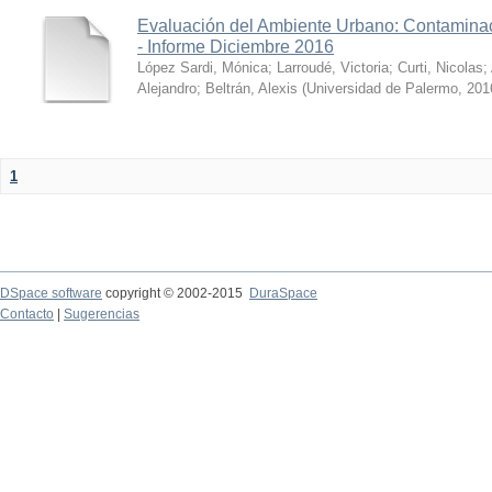
Evaluación del Ambiente Urbano: Contaminac
- Informe Diciembre 2016
López Sardi, Mónica
;
Larroudé, Victoria
;
Curti, Nicolas
;
Alejandro
;
Beltrán, Alexis
(
Universidad de Palermo
,
201
1
DSpace software
copyright © 2002-2015
DuraSpace
Contacto
|
Sugerencias