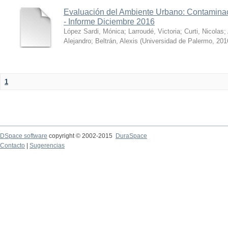
Evaluación del Ambiente Urbano: Contaminac
- Informe Diciembre 2016
López Sardi, Mónica
;
Larroudé, Victoria
;
Curti, Nicolas
;
Alejandro
;
Beltrán, Alexis
(
Universidad de Palermo
,
201
1
DSpace software
copyright © 2002-2015
DuraSpace
Contacto
|
Sugerencias