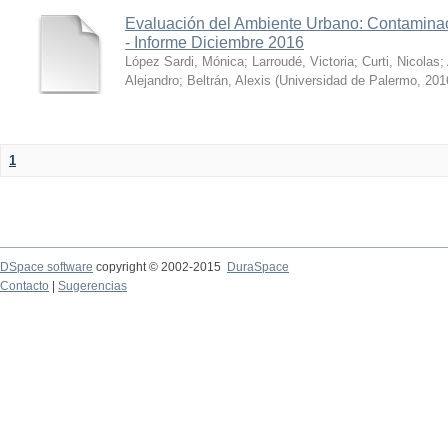
Evaluación del Ambiente Urbano: Contaminac
- Informe Diciembre 2016
López Sardi, Mónica
;
Larroudé, Victoria
;
Curti, Nicolas
;
Alejandro
;
Beltrán, Alexis
(
Universidad de Palermo
,
201
1
DSpace software
copyright © 2002-2015
DuraSpace
Contacto
|
Sugerencias