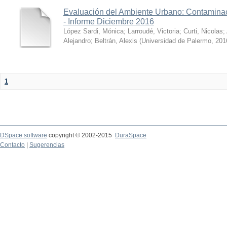
Evaluación del Ambiente Urbano: Contaminac
- Informe Diciembre 2016
López Sardi, Mónica
;
Larroudé, Victoria
;
Curti, Nicolas
;
Alejandro
;
Beltrán, Alexis
(
Universidad de Palermo
,
201
1
DSpace software
copyright © 2002-2015
DuraSpace
Contacto
|
Sugerencias