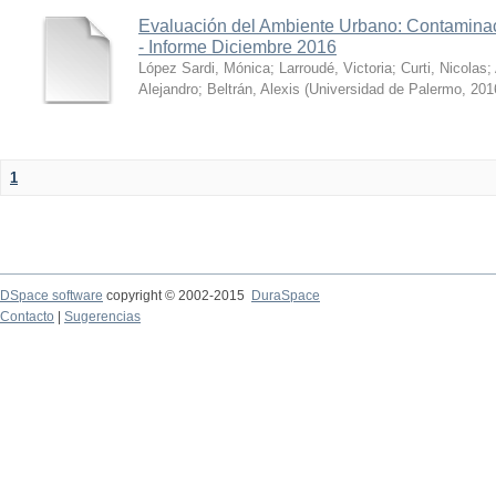
Evaluación del Ambiente Urbano: Contaminac
- Informe Diciembre 2016
López Sardi, Mónica
;
Larroudé, Victoria
;
Curti, Nicolas
;
Alejandro
;
Beltrán, Alexis
(
Universidad de Palermo
,
201
1
DSpace software
copyright © 2002-2015
DuraSpace
Contacto
|
Sugerencias