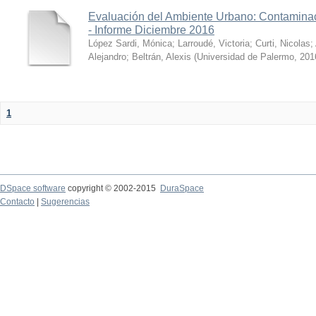
Evaluación del Ambiente Urbano: Contaminac
- Informe Diciembre 2016
López Sardi, Mónica
;
Larroudé, Victoria
;
Curti, Nicolas
;
Alejandro
;
Beltrán, Alexis
(
Universidad de Palermo
,
201
1
DSpace software
copyright © 2002-2015
DuraSpace
Contacto
|
Sugerencias