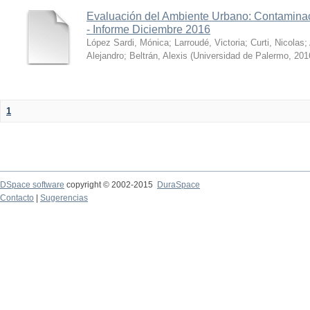
Evaluación del Ambiente Urbano: Contaminac
- Informe Diciembre 2016
López Sardi, Mónica
;
Larroudé, Victoria
;
Curti, Nicolas
;
Alejandro
;
Beltrán, Alexis
(
Universidad de Palermo
,
201
1
DSpace software
copyright © 2002-2015
DuraSpace
Contacto
|
Sugerencias