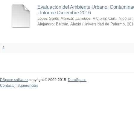
Evaluación del Ambiente Urbano: Contaminac
- Informe Diciembre 2016
López Sardi, Mónica
;
Larroudé, Victoria
;
Curti, Nicolas
;
Alejandro
;
Beltrán, Alexis
(
Universidad de Palermo
,
201
1
DSpace software
copyright © 2002-2015
DuraSpace
Contacto
|
Sugerencias