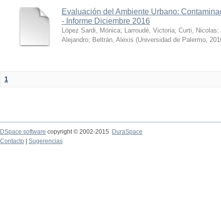
Evaluación del Ambiente Urbano: Contaminac
- Informe Diciembre 2016
López Sardi, Mónica
;
Larroudé, Victoria
;
Curti, Nicolas
;
Alejandro
;
Beltrán, Alexis
(
Universidad de Palermo
,
201
1
DSpace software
copyright © 2002-2015
DuraSpace
Contacto
|
Sugerencias