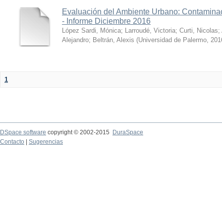
Evaluación del Ambiente Urbano: Contaminac
- Informe Diciembre 2016
López Sardi, Mónica
;
Larroudé, Victoria
;
Curti, Nicolas
;
Alejandro
;
Beltrán, Alexis
(
Universidad de Palermo
,
201
1
DSpace software
copyright © 2002-2015
DuraSpace
Contacto
|
Sugerencias