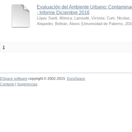
Evaluación del Ambiente Urbano: Contaminac
- Informe Diciembre 2016
López Sardi, Mónica
;
Larroudé, Victoria
;
Curti, Nicolas
;
Alejandro
;
Beltrán, Alexis
(
Universidad de Palermo
,
201
1
DSpace software
copyright © 2002-2015
DuraSpace
Contacto
|
Sugerencias