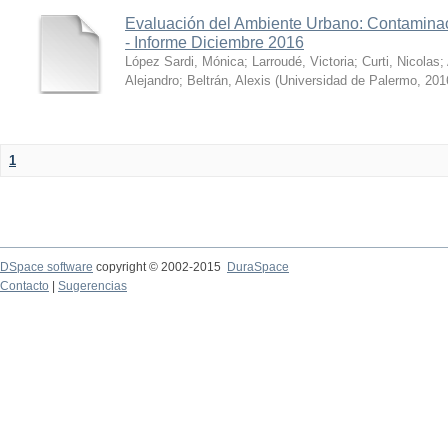
Evaluación del Ambiente Urbano: Contaminac
- Informe Diciembre 2016
López Sardi, Mónica
;
Larroudé, Victoria
;
Curti, Nicolas
;
Alejandro
;
Beltrán, Alexis
(
Universidad de Palermo
,
201
1
DSpace software
copyright © 2002-2015
DuraSpace
Contacto
|
Sugerencias