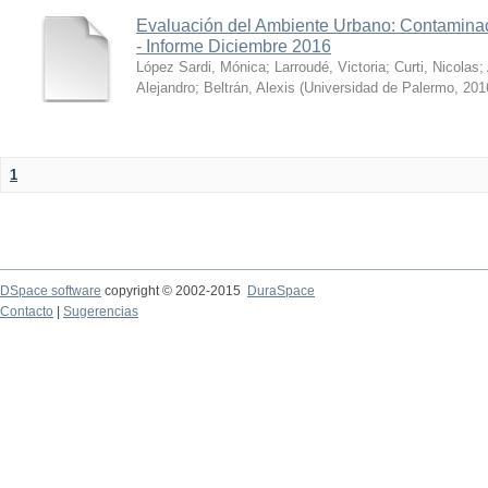
Evaluación del Ambiente Urbano: Contaminac
- Informe Diciembre 2016
López Sardi, Mónica
;
Larroudé, Victoria
;
Curti, Nicolas
;
Alejandro
;
Beltrán, Alexis
(
Universidad de Palermo
,
201
1
DSpace software
copyright © 2002-2015
DuraSpace
Contacto
|
Sugerencias