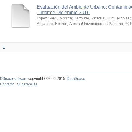
Evaluación del Ambiente Urbano: Contaminac
- Informe Diciembre 2016
López Sardi, Mónica
;
Larroudé, Victoria
;
Curti, Nicolas
;
Alejandro
;
Beltrán, Alexis
(
Universidad de Palermo
,
201
1
DSpace software
copyright © 2002-2015
DuraSpace
Contacto
|
Sugerencias