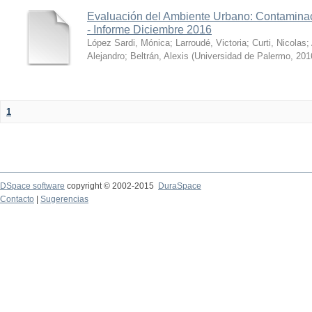
Evaluación del Ambiente Urbano: Contaminac
- Informe Diciembre 2016
López Sardi, Mónica
;
Larroudé, Victoria
;
Curti, Nicolas
;
Alejandro
;
Beltrán, Alexis
(
Universidad de Palermo
,
201
1
DSpace software
copyright © 2002-2015
DuraSpace
Contacto
|
Sugerencias