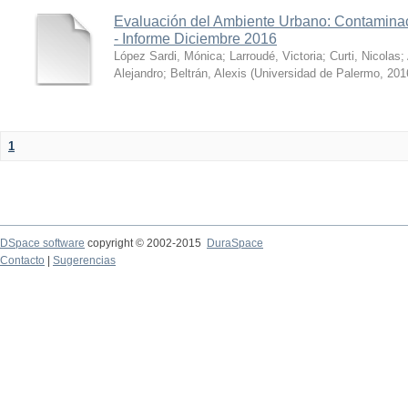
Evaluación del Ambiente Urbano: Contaminac
- Informe Diciembre 2016
López Sardi, Mónica
;
Larroudé, Victoria
;
Curti, Nicolas
;
Alejandro
;
Beltrán, Alexis
(
Universidad de Palermo
,
201
1
DSpace software
copyright © 2002-2015
DuraSpace
Contacto
|
Sugerencias