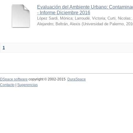
Evaluación del Ambiente Urbano: Contaminac
- Informe Diciembre 2016
López Sardi, Mónica
;
Larroudé, Victoria
;
Curti, Nicolas
;
Alejandro
;
Beltrán, Alexis
(
Universidad de Palermo
,
201
1
DSpace software
copyright © 2002-2015
DuraSpace
Contacto
|
Sugerencias