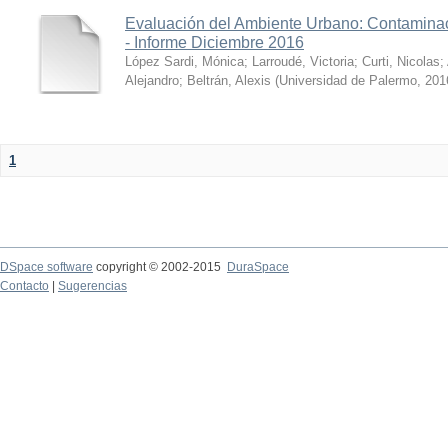
Evaluación del Ambiente Urbano: Contaminac
- Informe Diciembre 2016
López Sardi, Mónica
;
Larroudé, Victoria
;
Curti, Nicolas
;
Alejandro
;
Beltrán, Alexis
(
Universidad de Palermo
,
201
1
DSpace software
copyright © 2002-2015
DuraSpace
Contacto
|
Sugerencias