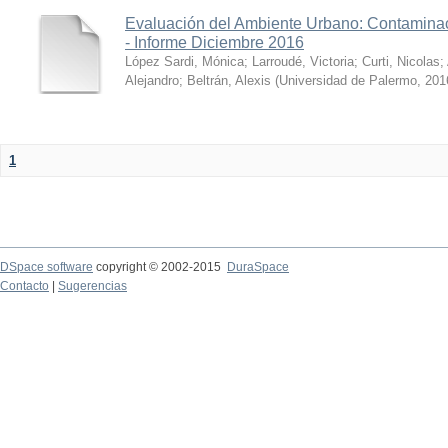
Evaluación del Ambiente Urbano: Contaminac
- Informe Diciembre 2016
López Sardi, Mónica
;
Larroudé, Victoria
;
Curti, Nicolas
;
Alejandro
;
Beltrán, Alexis
(
Universidad de Palermo
,
201
1
DSpace software
copyright © 2002-2015
DuraSpace
Contacto
|
Sugerencias