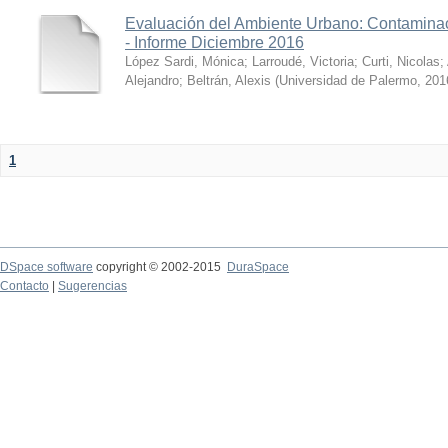
Evaluación del Ambiente Urbano: Contaminac
- Informe Diciembre 2016
López Sardi, Mónica
;
Larroudé, Victoria
;
Curti, Nicolas
;
Alejandro
;
Beltrán, Alexis
(
Universidad de Palermo
,
201
1
DSpace software
copyright © 2002-2015
DuraSpace
Contacto
|
Sugerencias