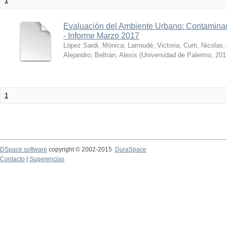
1
Evaluación del Ambiente Urbano: Contaminac
- Informe Marzo 2017
López Sardi, Mónica
;
Larroudé, Victoria
;
Curti, Nicolas
;
Alejandro
;
Beltrán, Alexis
(
Universidad de Palermo
,
201
1
DSpace software
copyright © 2002-2015
DuraSpace
Contacto
|
Sugerencias