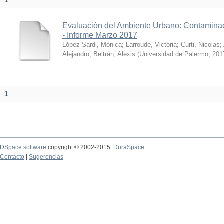
1
Evaluación del Ambiente Urbano: Contaminac
- Informe Marzo 2017
López Sardi, Mónica
;
Larroudé, Victoria
;
Curti, Nicolas
;
Alejandro
;
Beltrán, Alexis
(
Universidad de Palermo
,
201
1
DSpace software
copyright © 2002-2015
DuraSpace
Contacto
|
Sugerencias