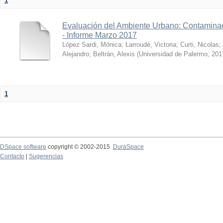
1
Evaluación del Ambiente Urbano: Contaminac
- Informe Marzo 2017
López Sardi, Mónica
;
Larroudé, Victoria
;
Curti, Nicolas
;
Alejandro
;
Beltrán, Alexis
(
Universidad de Palermo
,
201
1
DSpace software
copyright © 2002-2015
DuraSpace
Contacto
|
Sugerencias