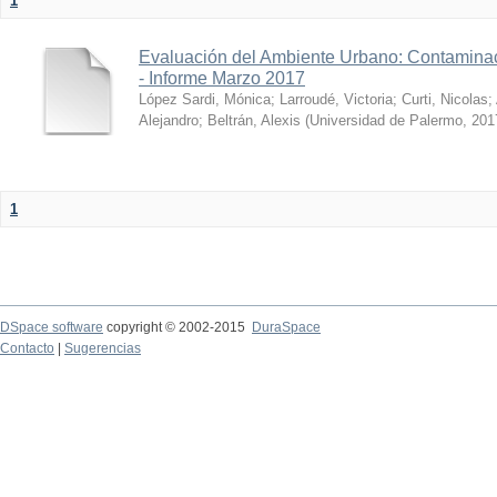
1
Evaluación del Ambiente Urbano: Contaminac
- Informe Marzo 2017
López Sardi, Mónica
;
Larroudé, Victoria
;
Curti, Nicolas
;
Alejandro
;
Beltrán, Alexis
(
Universidad de Palermo
,
201
1
DSpace software
copyright © 2002-2015
DuraSpace
Contacto
|
Sugerencias