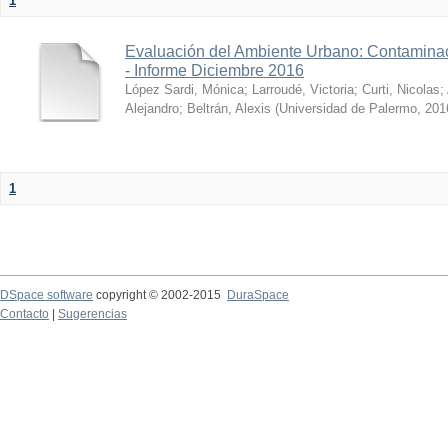
1
Evaluación del Ambiente Urbano: Contaminac
- Informe Diciembre 2016
López Sardi, Mónica
;
Larroudé, Victoria
;
Curti, Nicolas
;
Alejandro
;
Beltrán, Alexis
(
Universidad de Palermo
,
201
1
DSpace software
copyright © 2002-2015
DuraSpace
Contacto
|
Sugerencias