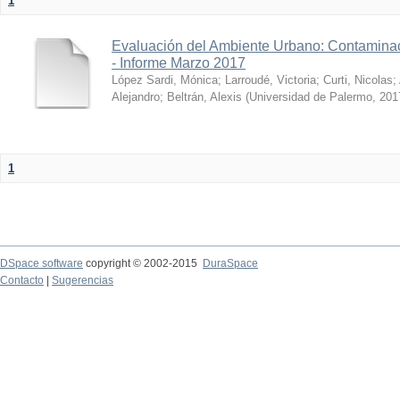
1
Evaluación del Ambiente Urbano: Contaminac
- Informe Marzo 2017
López Sardi, Mónica
;
Larroudé, Victoria
;
Curti, Nicolas
;
Alejandro
;
Beltrán, Alexis
(
Universidad de Palermo
,
201
1
DSpace software
copyright © 2002-2015
DuraSpace
Contacto
|
Sugerencias