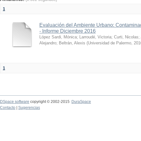
1
Evaluación del Ambiente Urbano: Contaminac
- Informe Diciembre 2016
López Sardi, Mónica
;
Larroudé, Victoria
;
Curti, Nicolas
;
Alejandro
;
Beltrán, Alexis
(
Universidad de Palermo
,
201
1
DSpace software
copyright © 2002-2015
DuraSpace
Contacto
|
Sugerencias