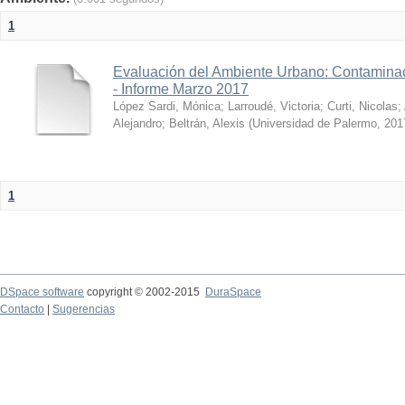
1
Evaluación del Ambiente Urbano: Contaminac
- Informe Marzo 2017
López Sardi, Mónica
;
Larroudé, Victoria
;
Curti, Nicolas
;
Alejandro
;
Beltrán, Alexis
(
Universidad de Palermo
,
201
1
DSpace software
copyright © 2002-2015
DuraSpace
Contacto
|
Sugerencias