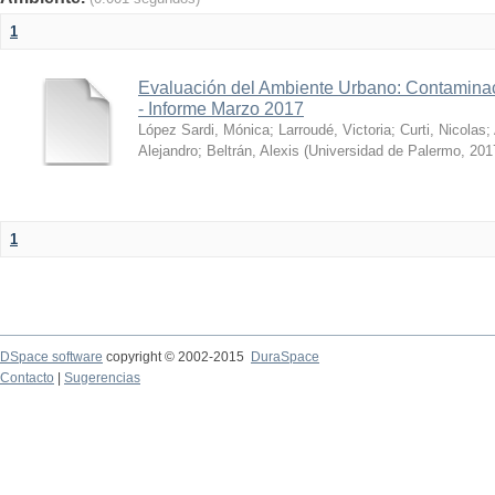
1
Evaluación del Ambiente Urbano: Contaminac
- Informe Marzo 2017
López Sardi, Mónica
;
Larroudé, Victoria
;
Curti, Nicolas
;
Alejandro
;
Beltrán, Alexis
(
Universidad de Palermo
,
201
1
DSpace software
copyright © 2002-2015
DuraSpace
Contacto
|
Sugerencias