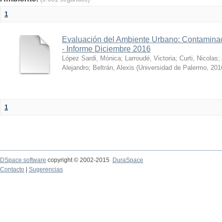
1
Evaluación del Ambiente Urbano: Contaminac
- Informe Diciembre 2016
López Sardi, Mónica
;
Larroudé, Victoria
;
Curti, Nicolas
;
Alejandro
;
Beltrán, Alexis
(
Universidad de Palermo
,
201
1
DSpace software
copyright © 2002-2015
DuraSpace
Contacto
|
Sugerencias